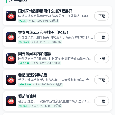
国外玩地铁跑酷用什么加速器最好
国外玩地铁跑酷用什么加速器最好，海外华人回国加速
下载
器,为境外华人解决海外怎么听歌?海外怎么看剧?海外怎
v2.3.1
⭐ 4.7
2025-05-22更新
么玩游戏不卡等境外难题,全球回国稳定国内节点,专业、
流畅加速让海外党们一键轻松回国,简单好用
在泰国怎么玩和平精英（PC版）
在泰国怎么玩和平精英（PC版），精选全球好物针对海
下载
外华人、留学生和海外出差用户打造的一款高质量专属
v9.0.20
⭐ 4.8
2025-06-08更新
回国加速器,只要身处海外即可一键加速畅享国内网络:追
剧听歌、影音娱乐、游戏电竞、赛事直播、商务办公、
炒股等多场景的应用及网络加速
国外访问国内加速器
国外访问国内加速器，回国加速器拥有全球海量节点覆
下载
盖，运营商专线不卡顿超稳定，专为海外华人和留学生
v7.85.0
⭐ 4.9
2025-04-15更新
打造，帮助海外华人免除地域限制，随时高速稳定低延
迟玩国服游戏、观看高清视频、听高品质音乐。
番茄加速器手机版
番茄加速器手机版，加速访问中国音视频和网站，专业
下载
回国加速器，帮你加速访问优酷、bilibili、腾讯视频、爱
v10.3.80
⭐ 4.8
2025-04-15更新
奇艺等，加速国服游戏，例如原神、阴阳师、和平精
英、使命召唤、天涯明月刀、一梦江湖、幻书启示录、
明日方舟、战双帕弥什、sky光·遇、另一个伊甸园等国
番茄加速器
内各种服务,回国加速器致力于帮助海外华人和留学生、
番茄加速器，一键畅享游戏,视频,直播等各大主流App应
下载
港澳台地区用户提供最好的回国游戏和音乐视频加速服
用,视频加载极速不卡顿。人在海外听歌,玩国服游戏 简
v8.9.88
⭐ 4.7
2025-05-22更新
务，可以在海外或港澳台地区流畅加速国服游戏和音视
单易用。
频服务，提供专业稳定的全球回国线路和游戏加速专
线。能加速访问优酷、爱奇艺、腾讯视频、B站、芒果