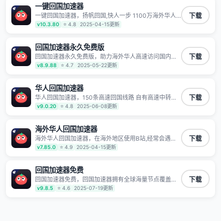
一键回国加速器
一键回国加速器，扬帆回国,快人一步 1100万海外华人
下载
都在用的音乐视频回国加速器 Android iOS Windows
v10.3.80
⭐ 4.8
2025-04-15更新
Mac TV VIP 支持多种加速场景 了解更多 看视频 全球高
速通道搭配第三方CDN节点,解锁加速腾讯视频、爱奇
艺、哔哩哔哩和优酷视频,在国外也能畅快追剧!
回国加速器永久免费版
回国加速器永久免费版，助力海外华人高速访问国内网
下载
络，快速开启国内各直播平台,解决国内视频、音乐卡顿
v8.9.88
⭐ 4.7
2025-05-22更新
问题；更能加速海量国服游戏，超低延迟稳定不掉线,畅
享国内网络！
华人回国加速器
华人回国加速器，150条高速回国线路 自有高速中转节
下载
点 无需注册 一键连接 提供高速线路 应用内直达视频音
v9.0.20
⭐ 4.8
2025-06-08更新
乐app,快人一步 应用模式 App互不干扰 不间断的隐私保
护 数据加密 隐私保护 保持高速同时确保数据不泄露 阻
止第三方对数据进行窃取和监听
海外华人回国加速器
海外华人回国加速器，在海外地区使用B站,经常会遇到B
下载
站地区版权限制/网络IP屏蔽,缓冲卡顿等问题,使用我们
v7.85.0
⭐ 4.9
2025-04-15更新
的哔哩哔哩专用回国VPN,可加速解决各类网络问题,一键
网络回国,全球智能专线为您提供最优线路,一对一技术客
服7*24小时服务。
回国加速器免费
回国加速器免费，回国加速器拥有全球海量节点覆盖，
下载
运营商专线不卡顿超稳定，专为海外华人和留学生打
v9.8.5
⭐ 4.6
2025-07-19更新
造，帮助海外华人免除地域限制，随时高速稳定低延迟
玩国服游戏、观看高清视频、听高品质音乐。