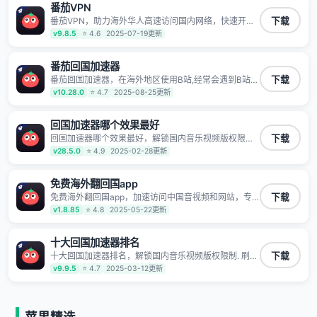
番茄VPN
TV、西瓜视频、QQ音乐、网易云音乐、酷狗音乐、YY
等主流网站应用解除限制，带你穿梭加速回国。目前已
番茄VPN，助力海外华人高速访问国内网络，快速开启
下载
有上百万用户，用户整体好评95%以上，一对一在线客
国内各直播平台,解决国内视频、音乐卡顿问题；更能加
v9.8.5
⭐ 4.6
2025-07-19更新
服支持，保障你的使用体验。
速海量国服游戏，超低延迟稳定不掉线,畅享国内网络！
番茄回国加速器
番茄回国加速器，在海外地区使用B站,经常会遇到B站地
下载
区版权限制/网络IP屏蔽,缓冲卡顿等问题,使用我们的哔
v10.28.0
⭐ 4.7
2025-08-25更新
哩哔哩专用回国VPN,可加速解决各类网络问题,一键网络
回国,全球智能专线为您提供最优线路,一对一技术客服
7*24小时服务。
回国加速器哪个效果最好
回国加速器哪个效果最好，解锁国内音乐视频版权限制.
下载
刷剧不卡，高清秒开. 有效降低国服游戏延迟. 提升国内
v28.5.0
⭐ 4.9
2025-02-28更新
主流应用访问速度 ; 独创加速黑科技 · 海量边缘. 动态多
线. 智能流控。
免费海外翻回国app
免费海外翻回国app，加速访问中国音视频和网站，专
下载
业回国加速器，帮你加速访问优酷、bilibili、腾讯视频、
v1.8.85
⭐ 4.8
2025-05-22更新
爱奇艺等，加速国服游戏，例如原神、阴阳师、和平精
英、使命召唤、天涯明月刀、一梦江湖、幻书启示录、
明日方舟、战双帕弥什、sky光·遇、另一个伊甸园等国
十大回国加速器排名
内各种服务,回国加速器致力于帮助海外华人和留学生、
十大回国加速器排名，解锁国内音乐视频版权限制. 刷剧
下载
港澳台地区用户提供最好的回国游戏和音乐视频加速服
不卡，高清秒开. 有效降低国服游戏延迟. 提升国内主流
v9.9.5
⭐ 4.7
2025-03-12更新
务，可以在海外或港澳台地区流畅加速国服游戏和音视
应用访问速度 ; 独创加速黑科技 · 海量边缘. 动态多线. 智
频服务，提供专业稳定的全球回国线路和游戏加速专
能流控。
线。能加速访问优酷、爱奇艺、腾讯视频、B站、芒果
TV、西瓜视频、QQ音乐、网易云音乐、酷狗音乐、YY
等主流网站应用解除限制，带你穿梭加速回国。目前已
苹果精选