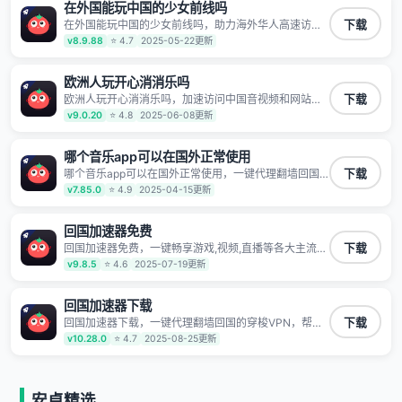
露 阻止第三方对数据进行窃取和监听
在外国能玩中国的少女前线吗
在外国能玩中国的少女前线吗，助力海外华人高速访问
下载
国内网络，快速开启国内各直播平台,解决国内视频、音
v8.9.88
⭐ 4.7
2025-05-22更新
乐卡顿问题；更能加速海量国服游戏，超低延迟稳定不
掉线,畅享国内网络！
欧洲人玩开心消消乐吗
欧洲人玩开心消消乐吗，加速访问中国音视频和网站，
下载
专业回国加速器，帮你加速访问优酷、bilibili、腾讯视
v9.0.20
⭐ 4.8
2025-06-08更新
频、爱奇艺等，加速国服游戏，例如原神、阴阳师、和
平精英、使命召唤、天涯明月刀、一梦江湖、幻书启示
录、明日方舟、战双帕弥什、sky光·遇、另一个伊甸园
哪个音乐app可以在国外正常使用
等国内各种服务,回国加速器致力于帮助海外华人和留学
哪个音乐app可以在国外正常使用，一键代理翻墙回国
下载
生、港澳台地区用户提供最好的回国游戏和音乐视频加
的穿梭VPN，帮助海外华人留学生及港澳台地区用户破
v7.85.0
⭐ 4.9
2025-04-15更新
速服务，可以在海外或港澳台地区流畅加速国服游戏和
除地区版权限制问题，一键降低游戏延迟，加速访问中
音视频服务，提供专业稳定的全球回国线路和游戏加速
国网站、游戏及应用。
专线。能加速访问优酷、爱奇艺、腾讯视频、B站、芒果
回国加速器免费
TV、西瓜视频、QQ音乐、网易云音乐、酷狗音乐、YY
等主流网站应用解除限制，带你穿梭加速回国。目前已
回国加速器免费，一键畅享游戏,视频,直播等各大主流
下载
有上百万用户，用户整体好评95%以上，一对一在线客
App应用,视频加载极速不卡顿。人在海外听歌,玩国服游
v9.8.5
⭐ 4.6
2025-07-19更新
服支持，保障你的使用体验。
戏 简单易用。
回国加速器下载
回国加速器下载，一键代理翻墙回国的穿梭VPN，帮助
下载
海外华人留学生及港澳台地区用户破除地区版权限制问
v10.28.0
⭐ 4.7
2025-08-25更新
题，一键降低游戏延迟，加速访问中国网站、游戏及应
用。
安卓精选