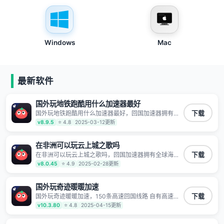
Windows
Mac
最新软件
国外玩地铁跑酷用什么加速器最好
国外玩地铁跑酷用什么加速器最好，回国加速器拥有全
下载
球海量节点覆盖，运营商专线不卡顿超稳定，专为海外
v8.9.5
⭐ 4.8
2025-03-12更新
华人和留学生打造，帮助海外华人免除地域限制，随时
高速稳定低延迟玩国服游戏、观看高清视频、听高品质
音乐。
在非洲可以玩云上城之歌吗
在非洲可以玩云上城之歌吗，回国加速器拥有全球海量
下载
节点覆盖，运营商专线不卡顿超稳定，专为海外华人和
v8.0.45
⭐ 4.9
2025-02-28更新
留学生打造，帮助海外华人免除地域限制，随时高速稳
定低延迟玩国服游戏、观看高清视频、听高品质音乐。
国外玩奇迹暖暖加速
国外玩奇迹暖暖加速，150条高速回国线路 自有高速中
下载
转节点 无需注册 一键连接 提供高速线路 应用内直达视
v10.3.80
⭐ 4.8
2025-04-15更新
频音乐app,快人一步 应用模式 App互不干扰 不间断的隐
私保护 数据加密 隐私保护 保持高速同时确保数据不泄