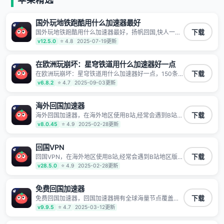
有上百万用户，用户整体好评95%以上，一对一在线客
服支持，保障你的使用体验。
国外玩地铁跑酷用什么加速器最好
国外玩地铁跑酷用什么加速器最好，扬帆回国,快人一步
下载
1100万海外华人都在用的音乐视频回国加速器 Android
v12.5.0
⭐ 4.8
2025-07-19更新
iOS Windows Mac TV VIP 支持多种加速场景 了解更多
看视频 全球高速通道搭配第三方CDN节点,解锁加速腾
讯视频、爱奇艺、哔哩哔哩和优酷视频,在国外也能畅快
在欧洲玩崩坏：星穹铁道用什么加速器好一点
追剧!
在欧洲玩崩坏：星穹铁道用什么加速器好一点，150条
下载
高速回国线路 自有高速中转节点 无需注册 一键连接 提
v6.8.2
⭐ 4.7
2025-09-03更新
供高速线路 应用内直达视频音乐app,快人一步 应用模式
App互不干扰 不间断的隐私保护 数据加密 隐私保护 保
持高速同时确保数据不泄露 阻止第三方对数据进行窃取
海外回国加速器
和监听
海外回国加速器，在海外地区使用B站,经常会遇到B站地
下载
区版权限制/网络IP屏蔽,缓冲卡顿等问题,使用我们的哔
v8.0.45
⭐ 4.9
2025-02-28更新
哩哔哩专用回国VPN,可加速解决各类网络问题,一键网络
回国,全球智能专线为您提供最优线路,一对一技术客服
7*24小时服务。
回国VPN
回国VPN，在海外地区使用B站,经常会遇到B站地区版权
下载
限制/网络IP屏蔽,缓冲卡顿等问题,使用我们的哔哩哔哩
v28.5.0
⭐ 4.9
2025-02-28更新
专用回国VPN,可加速解决各类网络问题,一键网络回国,
全球智能专线为您提供最优线路,一对一技术客服7*24小
时服务。
免费回国加速器
免费回国加速器，回国加速器拥有全球海量节点覆盖，
下载
运营商专线不卡顿超稳定，专为海外华人和留学生打
v9.9.5
⭐ 4.7
2025-03-12更新
造，帮助海外华人免除地域限制，随时高速稳定低延迟
玩国服游戏、观看高清视频、听高品质音乐。